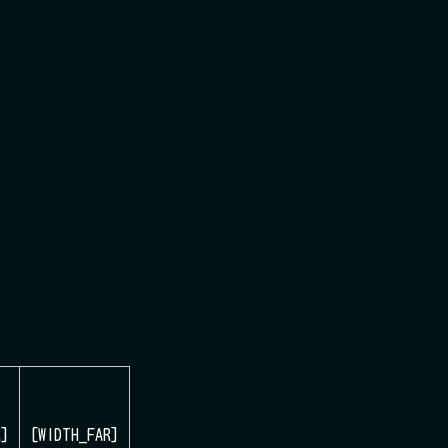
R]
[WIDTH_FAR]