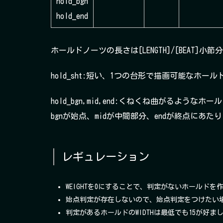
hold_bgn
hold_end
ホールドノーツの長さは[LENGTH]/[BEAT]小節
hold_sht:短い、1つの台形で描画可能なホー
hold_bgn,mid,end:くねくね曲がるような
bgnが始点、midが中間部分、endが終点にあた
レギュレーション
WEIGHTを0にすることで、判定がないホールド
始点判定が存在しないので、始点判定をつけたい
判定があるホールドのWIDTHは最低でも15が好ま