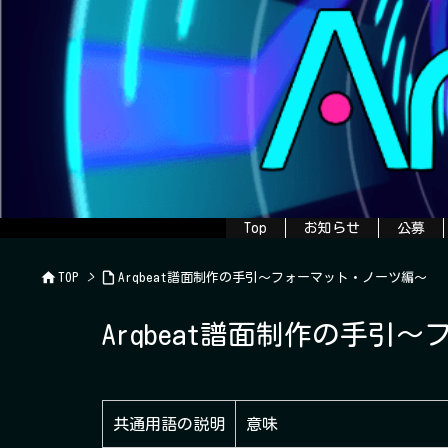
Top
お知らせ
公募


TOP
>
Arqbeat譜面制作の手引～フォーマット・ノーツ編～
Arqbeat譜面制作の手引
共通用語の説明
意味